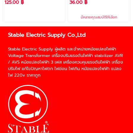
125.00 ฿
36.00 ฿
มีหลายคุณสมบัติให้เลือก
Stable Electric Supply Co.,Ltd
Stable Electric Supply ผู้ผลิต และจำหน่าย
หม้อแปลงไฟฟ้า
Voltage Transformer
เครื่องปรับแรงดันไฟฟ้า
stabilizer
AVR
/
AVS
หม้อแปลงไฟฟ้า 3 เฟส
เครื่องควบคุมแรงดันไฟฟ้า
เครื่อง
ปรับไฟ
แก้ไขปัญหา
ไฟตก
ไฟอ่อน
ไฟเกิน
หม้อแปลงไฟฟ้า
แปลง
ไฟ 220v
ราคาถูก